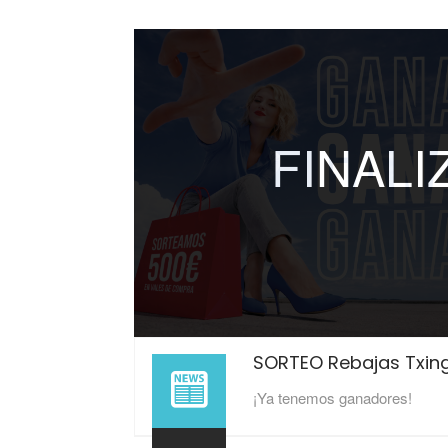
FINAL
SORTEO Rebajas Txin
¡Ya tenemos ganadores!