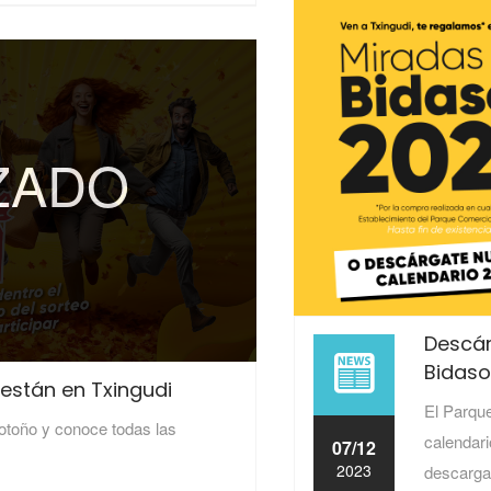
2024
IZADO
Descár
Bidas
están en Txingudi
El Parque
 otoño y conoce todas las
calendar
07/12
2023
descarga