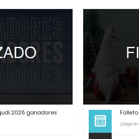
IZADO
F
gudi 2026 ganadores
Follet
¡Llega la