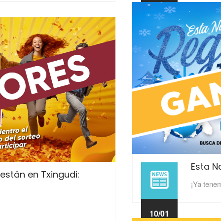
Esta N
están en Txingudi:
¡Ya tene
10/01