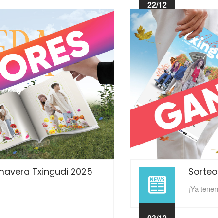
22/12
2025
mavera Txingudi 2025
Sorteo
¡Ya tene
03/12