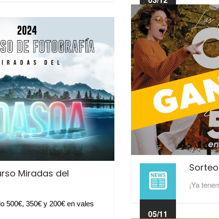
2024
Sorteo
rso Miradas del
¡Ya tene
 500€, 350€ y 200€ en vales 
05/11