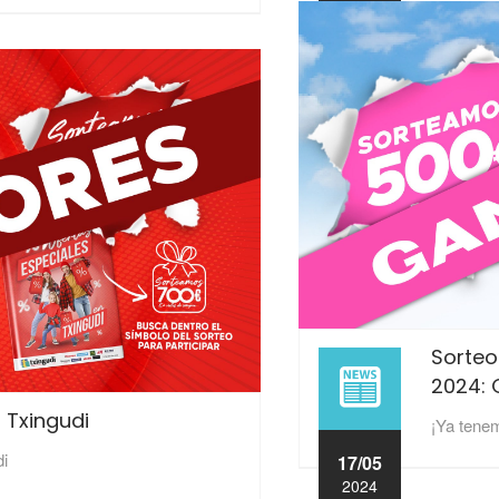
Sorteo
2024:
 Txingudi
¡Ya tene
di
17/05
2024