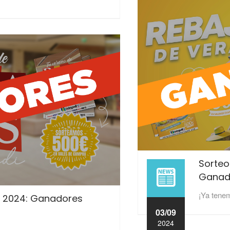
2024
Sorteo
Ganad
¡Ya tene
as 2024: Ganadores
03/09
2024