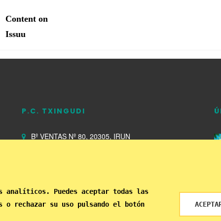
P.C. TXINGUDI
Ú
Bº VENTAS Nº 80, 20305, IRUN
Abierto de 09:00 a 22:00
943 639 063
s analíticos. Puedes aceptar todas las
s o rechazar su uso pulsando el botón
ACEPTA