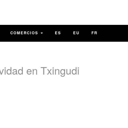
COMERCIOS
ES
EU
FR
vidad en Txingudi