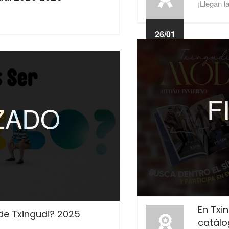
¡Llegan l
26/01
2026
F
IZADO
En Txi
de Txingudi? 2025
catálo