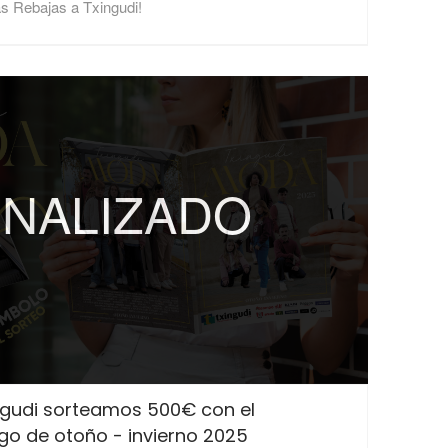
as Rebajas a Txingudi!
INALIZADO
ngudi sorteamos 500€ con el
go de otoño - invierno 2025