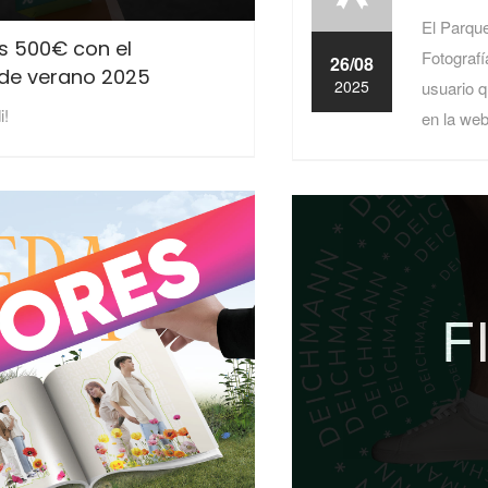
El Parqu
s 500€ con el
Fotografí
26/08
 de verano 2025
2025
usuario q
i!
en la we
F