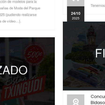
cción de modelos para la
Tenemos 
mpañas de Moda del Parque
24/10
025 (pudiendo realizarse
2025
s de vídeo…).
F
IZADO
Concur
Bidas