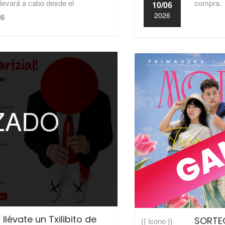
compra.
llevará a cabo desde el
10/06
2026
26
IZADO
lévate un Txilibito de
SORTE
{{ icono }}