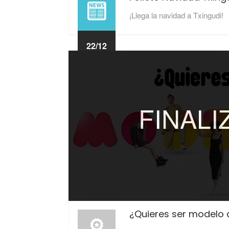
¡Llega la navidad a Txingudi!
22/12
2025
FINAL
¿Quieres ser modelo 