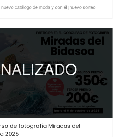
nuevo catálogo de moda y con él ¡nuevo sorteo!
INALIZADO
so de fotografía Miradas del
oa 2025