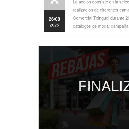
La acción consiste en la sele
realización de diferentes ca
Comercial Txingudi durante 2
26/08
2025
catálogos de moda, campaña
FINAL