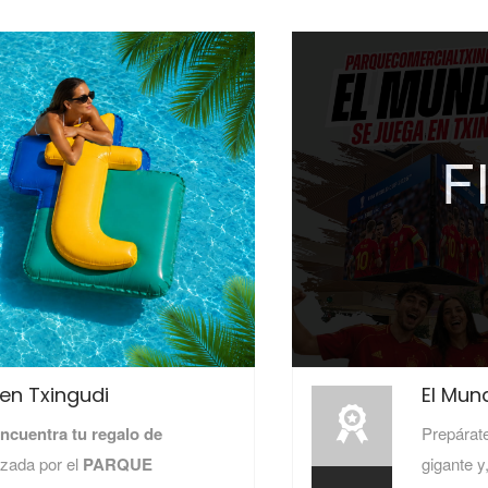
F
El Mun
en Txingudi
Prepárate
ncuentra tu regalo de
gigante y
zada por el
PARQUE