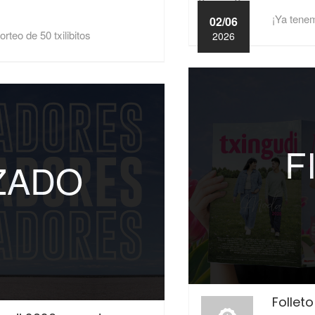
¡Ya tene
02/06
rteo de 50 txilibitos
2026
F
IZADO
Follet