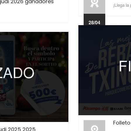
gudi 2026 ganadores
¡Llega la
28/04
2026
F
IZADO
Follet
gudi 2025 2025