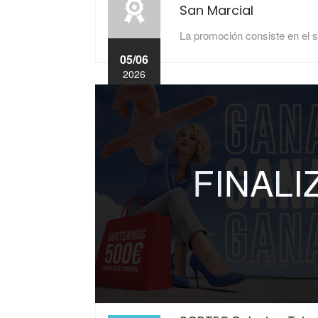
San Marcial
La promoción consiste en el so
05/06
2026
FINAL