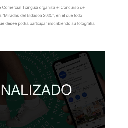
e Comercial Txingudi organiza el Concurso de
a “Miradas del Bidasoa 2025”, en el que todo
ue desee podrá participar inscribiendo su fotografía
b
INALIZADO