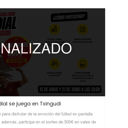
INALIZADO
dial se juega en Txingudi
 para disfrutar de la emoción del fútbol en pantalla
, además, participa en el sorteo de 500€ en vales de