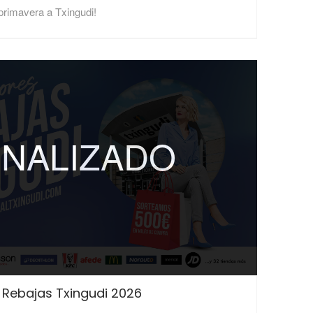
 primavera a Txingudi!
INALIZADO
o Rebajas Txingudi 2026