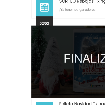
SORTEO Rebajas Txin
¡Ya tenemos ganadores!
02/03
2026
FINAL
Folleto Navidad Txin