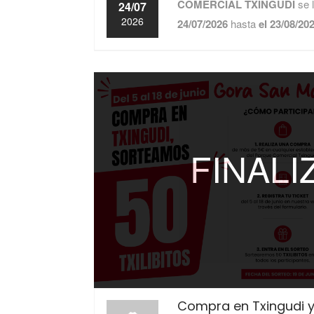
COMERCIAL TXINGUDI
se 
24/07
2026
24/07/2026
hasta
el 23/08/20
FINAL
Compra en Txingudi y l