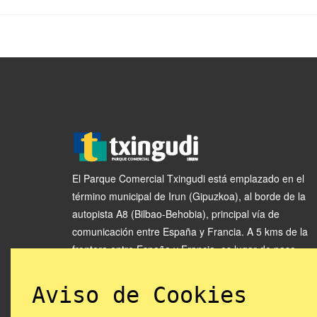
El Parque Comercial Txingudi está emplazado en el
término municipal de Irun (Gipuzkoa), al borde de la
autopista A8 (Bilbao-Behobia), principal vía de
comunicación entre España y Francia. A 5 kms de la
frontera entre España y Francia, es lugar de paso
obligado para todo el tráfico generado entre los dos
paises.
Aviso de Cookies