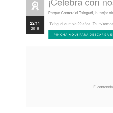
¡Celebra con no
Parque Comercial Txingudi, la mejor of
22/11
¡Txingudi cumple 22 años! Te invitamos
2019
PINCHA AQUÍ PARA DESCARGA 
El contenido