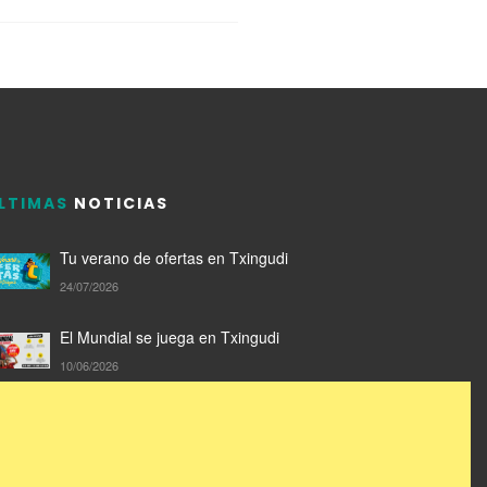
LTIMAS
NOTICIAS
Tu verano de ofertas en Txingudi
24/07/2026
El Mundial se juega en Txingudi
10/06/2026
Compra en Txingudi y llévate un Txilibito de
San Marcial
05/06/2026