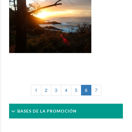
1
2
3
4
5
6
7
BASES DE LA PROMOCIÓN